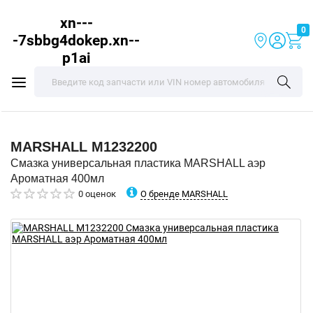
xn---
0
-7sbbg4dokep.xn--
p1ai
MARSHALL
M1232200
Смазка универсальная пластика MARSHALL аэр
Ароматная 400мл
О бренде MARSHALL
0 оценок