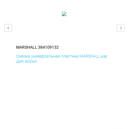
MARSHALL 384109132
MA
р
Смазка универсальная пластика MARSHALL аэр
Сма
ДиК 400мл
ПхВ