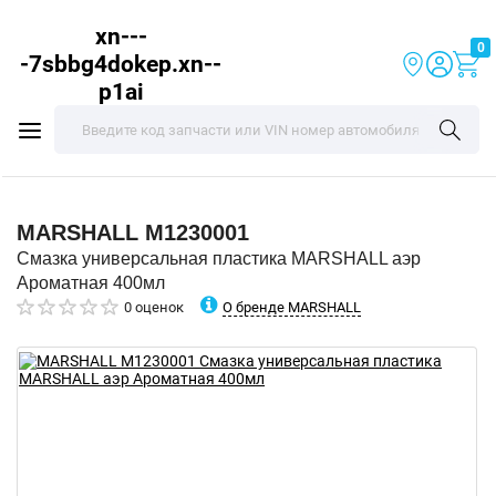
xn---
0
-7sbbg4dokep.xn--
p1ai
MARSHALL
M1230001
Смазка универсальная пластика MARSHALL аэр
Ароматная 400мл
О бренде MARSHALL
0 оценок