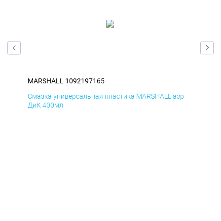
MARSHALL 1092197165
MA
р
Смазка универсальная пластика MARSHALL аэр
Сма
ДиК 400мл
ПхВ