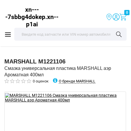
xn---
0
-7sbbg4dokep.xn--
p1ai
MARSHALL
M1221106
Смазка универсальная пластика MARSHALL аэр
Ароматная 400мл
О бренде MARSHALL
0 оценок