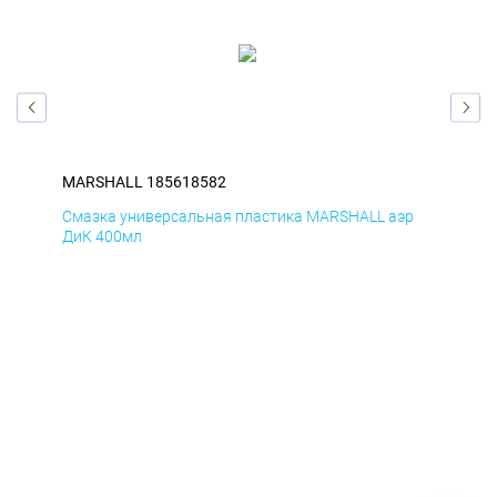
MARSHALL 185618582
MA
р
Смазка универсальная пластика MARSHALL аэр
Сма
ДиК 400мл
ПхВ