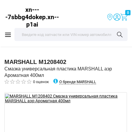
xn---
0
-7sbbg4dokep.xn--
p1ai
MARSHALL
M1208402
Смазка универсальная пластика MARSHALL аэр
Ароматная 400мл
О бренде MARSHALL
0 оценок