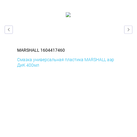
MARSHALL 1604417460
MA
р
Смазка универсальная пластика MARSHALL аэр
Сма
ДиК 400мл
ПхВ