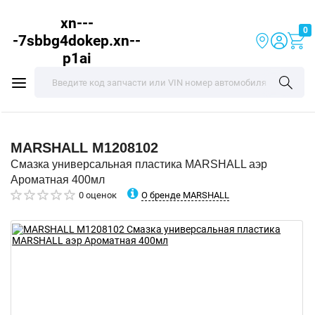
xn---
0
-7sbbg4dokep.xn--
p1ai
MARSHALL
M1208102
Смазка универсальная пластика MARSHALL аэр
Ароматная 400мл
О бренде MARSHALL
0 оценок