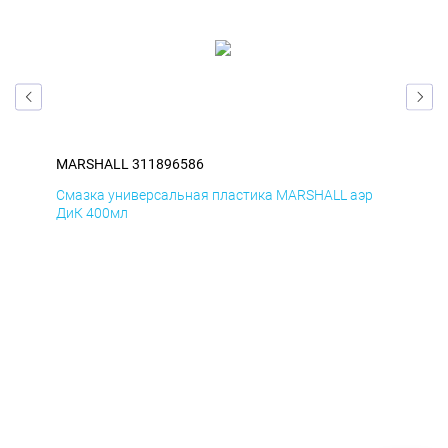
MARSHALL 311896586
MA
р
Смазка универсальная пластика MARSHALL аэр
Сма
ДиК 400мл
ПхВ