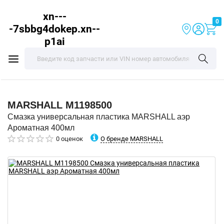
xn---
0
-7sbbg4dokep.xn--
p1ai
MARSHALL
M1198500
Смазка универсальная пластика MARSHALL аэр
Ароматная 400мл
О бренде MARSHALL
0 оценок