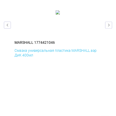
MARSHALL 1774421046
MA
р
Смазка универсальная пластика MARSHALL аэр
Сма
ДиК 400мл
ПхВ