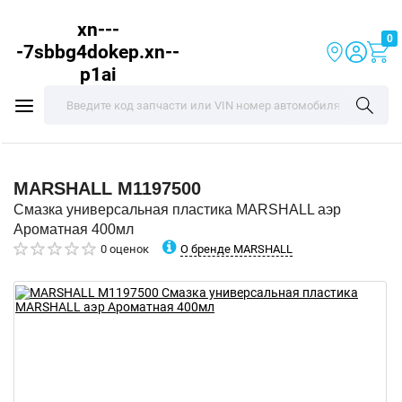
xn---
0
-7sbbg4dokep.xn--
p1ai
MARSHALL
M1197500
Смазка универсальная пластика MARSHALL аэр
Ароматная 400мл
О бренде MARSHALL
0 оценок