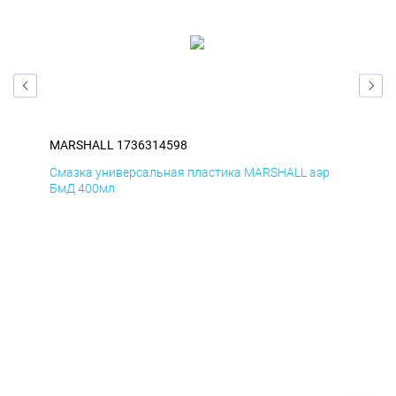
MARSHALL 1736314598
MA
Смазка универсальная пластика MARSHALL аэр
Сма
БмД 400мл
ДиК