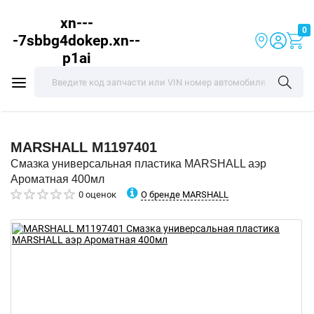
xn---
0
-7sbbg4dokep.xn--
p1ai
MARSHALL
M1197401
Смазка универсальная пластика MARSHALL аэр
Ароматная 400мл
О бренде MARSHALL
0 оценок