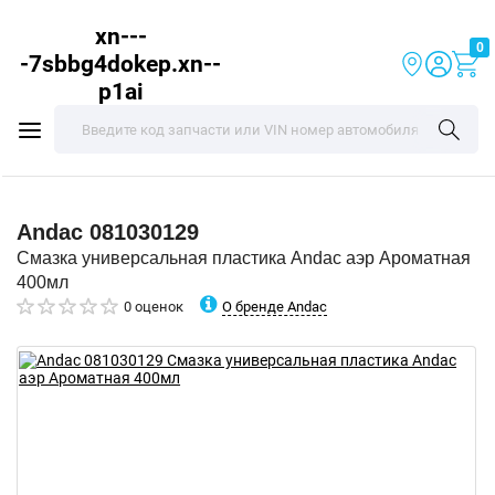
xn---
0
-7sbbg4dokep.xn--
p1ai
Andac
081030129
Смазка универсальная пластика Andac аэр Ароматная
400мл
О бренде Andac
0 оценок