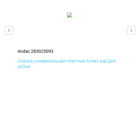
Andac 283025093
And
Д
Смазка универсальная пластика Andac аэр ДиК
Сма
400мл
40