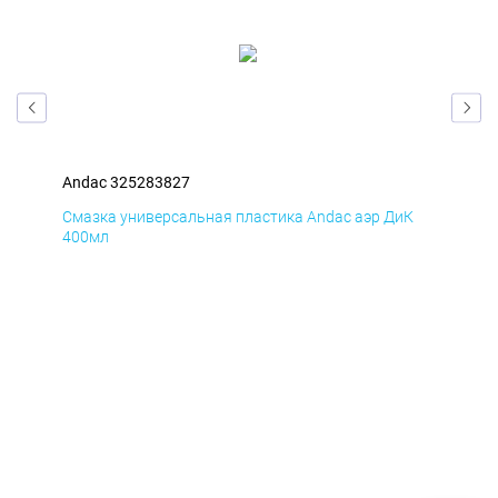
Andac 325283827
And
Д
Смазка универсальная пластика Andac аэр ДиК
Сма
400мл
40