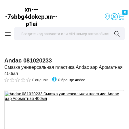
xn---
0
-7sbbg4dokep.xn--
p1ai
Andac
081020233
Смазка универсальная пластика Andac аэр Ароматная
400мл
О бренде Andac
0 оценок