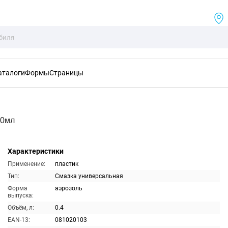
аталоги
Формы
Страницы
00мл
Характеристики
Применение:
пластик
Тип:
Смазка универсальная
Форма
аэрозоль
выпуска:
Объём, л:
0.4
EAN-13:
081020103