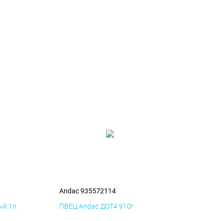
Andac 935572114
й 1л.
ПВЕЦ Andac ДОТ4 910г