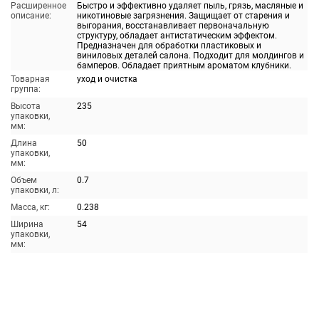
Расширенное
Быстро и эффективно удаляет пыль, грязь, масляные и
описание:
никотиновые загрязнения. Защищает от старения и
выгорания, восстанавливает первоначальную
структуру, обладает антистатическим эффектом.
Предназначен для обработки пластиковых и
виниловых деталей салона. Подходит для молдингов и
бамперов. Обладает приятным ароматом клубники.
Товарная
уход и очистка
группа:
Высота
235
упаковки,
мм:
Длина
50
упаковки,
мм:
Объем
0.7
упаковки, л:
Масса, кг:
0.238
Ширина
54
упаковки,
мм: