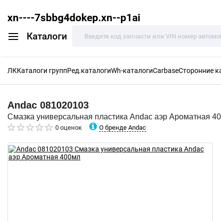
xn----7sbbg4dokep.xn--p1ai
Каталоги
ЛК
Каталоги групп
Ред.каталоги
Wh-каталоги
Carbase
Сторонние к
Andac
081020103
Смазка универсальная пластика Andac аэр Ароматная 4
О бренде Andac
0 оценок