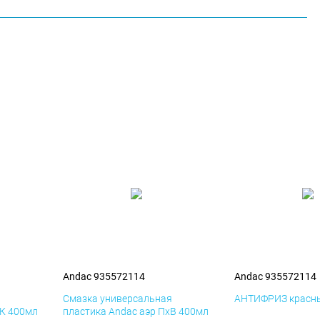
Andac 935572114
Andac 935572114
я
Смазка универсальная
АНТИФРИЗ красны
иК 400мл
пластика Andac аэр ПхВ 400мл