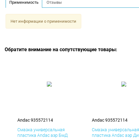
Применимость
Отзывы
Нет информации о применимости
Обратите внимание на сопутствующие товары:
Andac 935572114
Andac 935572114
Смазка универсальная
Смазка универсальна
пластика Andac аэр БмД
пластика Andac аэр Д