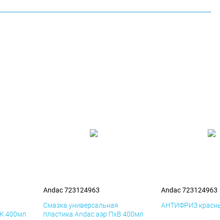
Andac 723124963
Andac 723124963
я
Смазка универсальная
АНТИФРИЗ красны
иК 400мл
пластика Andac аэр ПхВ 400мл