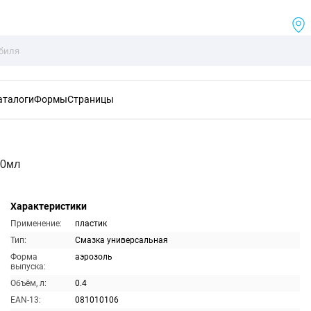
аталоги
Формы
Страницы
00мл
Характеристики
Применение:
пластик
Тип:
Смазка универсальная
Форма
аэрозоль
выпуска:
Объём, л:
0.4
EAN-13:
081010106