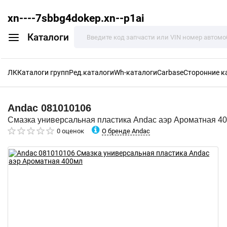
xn----7sbbg4dokep.xn--p1ai
Каталоги
ЛК
Каталоги групп
Ред.каталоги
Wh-каталоги
Carbase
Сторонние к
Andac
081010106
Смазка универсальная пластика Andac аэр Ароматная 4
О бренде Andac
0 оценок