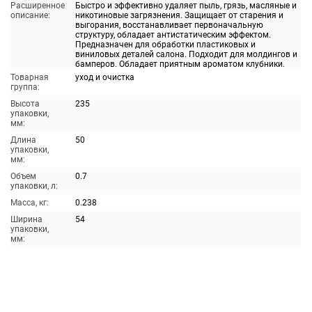
Расширенное
Быстро и эффективно удаляет пыль, грязь, масляные и
описание:
никотиновые загрязнения. Защищает от старения и
выгорания, восстанавливает первоначальную
структуру, обладает антистатическим эффектом.
Предназначен для обработки пластиковых и
виниловых деталей салона. Подходит для молдингов и
бамперов. Обладает приятным ароматом клубники.
Товарная
уход и очистка
группа:
Высота
235
упаковки,
мм:
Длина
50
упаковки,
мм:
Объем
0.7
упаковки, л:
Масса, кг:
0.238
Ширина
54
упаковки,
мм: