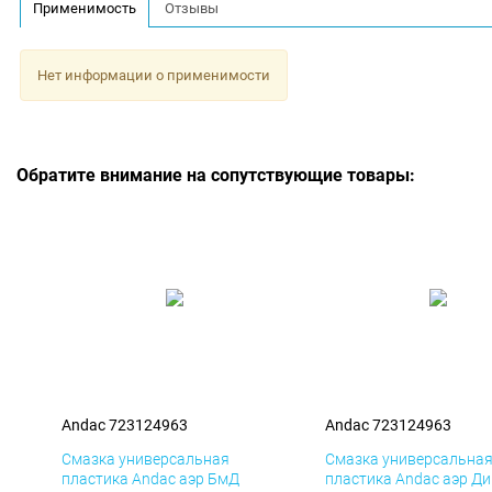
Применимость
Отзывы
Нет информации о применимости
Обратите внимание на сопутствующие товары:
Andac 723124963
Andac 723124963
Смазка универсальная
Смазка универсальна
пластика Andac аэр БмД
пластика Andac аэр Д