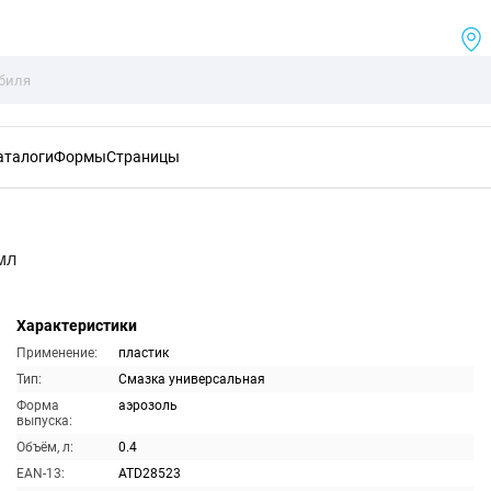
аталоги
Формы
Страницы
мл
Характеристики
Применение:
пластик
Тип:
Смазка универсальная
Форма
аэрозоль
выпуска:
Объём, л:
0.4
EAN-13:
ATD28523