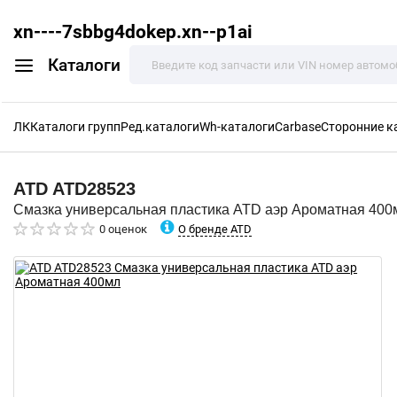
xn----7sbbg4dokep.xn--p1ai
Каталоги
ЛК
Каталоги групп
Ред.каталоги
Wh-каталоги
Carbase
Сторонние к
ATD
ATD28523
Смазка универсальная пластика ATD аэр Ароматная 400
О бренде ATD
0 оценок