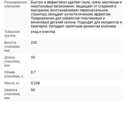
Расширенное
Быстро и эффективно удаляет пыль, грязь, масляные и
описание:
никотиновые загрязнения. Защищает от старения и
выгорания, восстанавливает первоначальную
структуру, обладает антистатическим эффектом.
Предназначен для обработки пластиковых и
виниловых деталей салона. Подходит для молдингов и
бамперов. Обладает приятным ароматом клубники.
Товарная
уход и очистка
группа:
Высота
235
упаковки,
мм:
Длина
50
упаковки,
мм:
Объем
0.7
упаковки, л:
Масса, кг:
0.238
Ширина
54
упаковки,
мм: