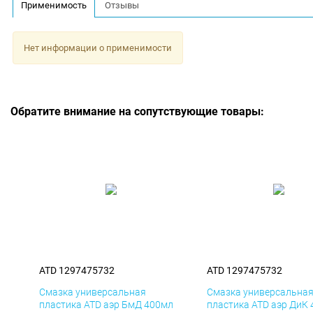
Применимость
Отзывы
Нет информации о применимости
Обратите внимание на сопутствующие товары:
ATD 1297475732
ATD 1297475732
Смазка универсальная
Смазка универсальна
пластика ATD аэр БмД 400мл
пластика ATD аэр ДиК