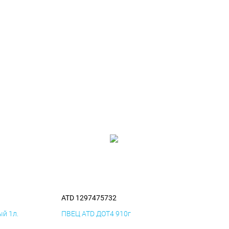
ATD 1297475732
й 1л.
ПВЕЦ ATD ДОТ4 910г