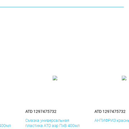
ATD 1297475732
ATD 1297475732
я
Смазка универсальная
АНТИФРИЗ красны
 400мл
пластика ATD аэр ПхВ 400мл