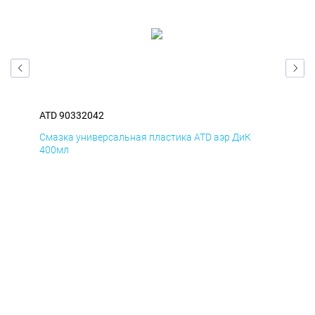
ATD 90332042
ATD
Смазка универсальная пластика ATD аэр ДиК
Сма
400мл
40