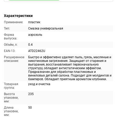
Характеристики
Применение:
пластик
Тип:
Смазка универсальная
Форма
аэрозоль
выпуска:
Объём, л:
0.4
EAN-13:
ATD22462U
Расширенное
Быстро и эффективно удаляет пыль, грязь, масляные и
описание:
никотиновые загрязнения. Защищает от старения и
выгорания, восстанавливает первоначальную
структуру, обладает антистатическим эффектом.
Предназначен для обработки пластиковых и
виниловых деталей салона. Подходит для молдингов и
бамперов. Обладает приятным ароматом клубники.
Товарная
уход и очистка
группа:
Высота
235
упаковки,
мм:
Длина
50
упаковки,
мм: