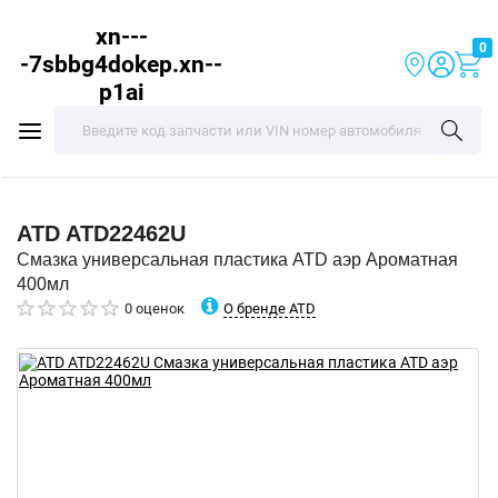
xn---
0
-7sbbg4dokep.xn--
p1ai
ATD
ATD22462U
Смазка универсальная пластика ATD аэр Ароматная
400мл
О бренде ATD
0 оценок