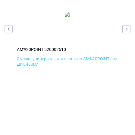
AM%20POINT 520002510
AM
аэр
Смазка универсальная пластика AM%20POINT аэр
Сма
ДиК 400мл
ПхВ