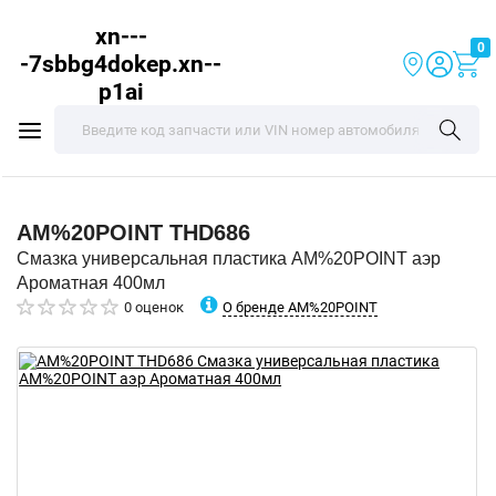
xn---
0
-7sbbg4dokep.xn--
p1ai
AM%20POINT
THD686
Смазка универсальная пластика AM%20POINT аэр
Ароматная 400мл
О бренде AM%20POINT
0 оценок