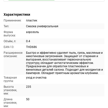
Характеристики
Применение:
пластик
Тип:
Смазка универсальная
Форма
аэрозоль
выпуска:
Объём, л:
0.4
EAN-13:
THD686
Расширенное
Быстро и эффективно удаляет пыль, грязь, масляные и
описание:
никотиновые загрязнения. Защищает от старения и
выгорания, восстанавливает первоначальную
структуру, обладает антистатическим эффектом.
Предназначен для обработки пластиковых и
виниловых деталей салона. Подходит для молдингов и
бамперов. Обладает приятным ароматом клубники.
Товарная
уход и очистка
группа:
Высота
235
упаковки,
мм:
Длина
50
упаковки,
мм: