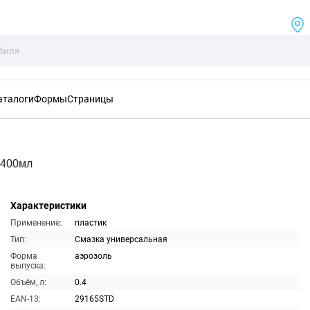
аталоги
Формы
Страницы
 400мл
Характеристики
Применение:
пластик
Тип:
Смазка универсальная
Форма
аэрозоль
выпуска:
Объём, л:
0.4
EAN-13:
29165STD