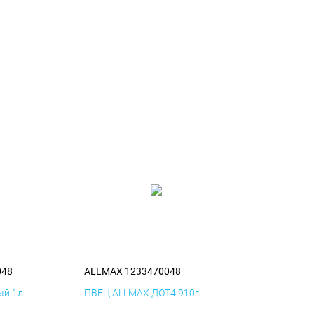
048
ALLMAX 1233470048
й 1л.
ПВЕЦ ALLMAX ДОТ4 910г