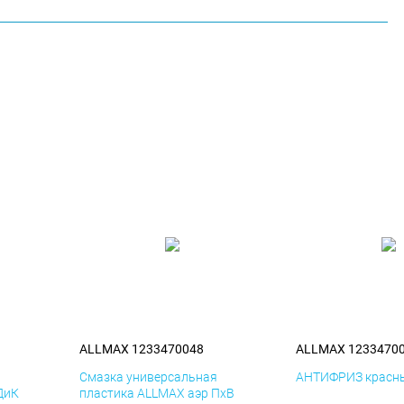
ALLMAX 1233470048
ALLMAX 1233470
я
Смазка универсальная
АНТИФРИЗ красны
ДиК
пластика ALLMAX аэр ПхВ