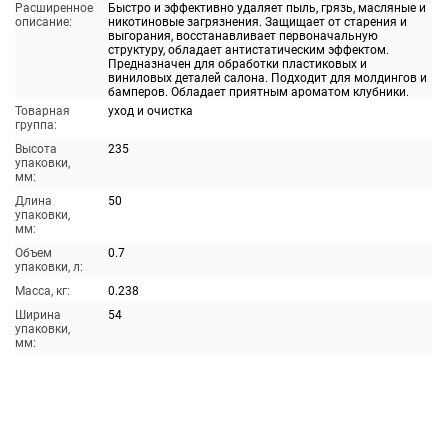
Расширенное
Быстро и эффективно удаляет пыль, грязь, масляные и
описание:
никотиновые загрязнения. Защищает от старения и
выгорания, восстанавливает первоначальную
структуру, обладает антистатическим эффектом.
Предназначен для обработки пластиковых и
виниловых деталей салона. Подходит для молдингов и
бамперов. Обладает приятным ароматом клубники.
Товарная
уход и очистка
группа:
Высота
235
упаковки,
мм:
Длина
50
упаковки,
мм:
Объем
0.7
упаковки, л:
Масса, кг:
0.238
Ширина
54
упаковки,
мм: