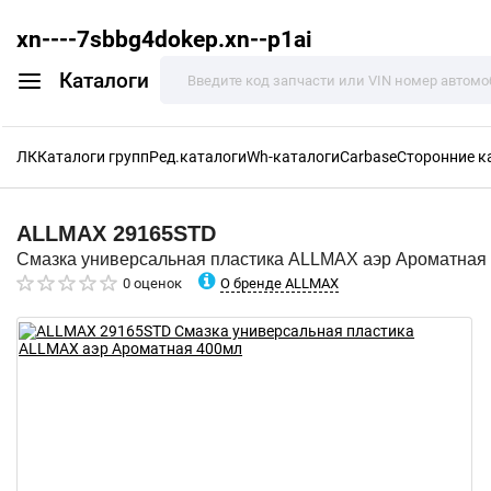
xn----7sbbg4dokep.xn--p1ai
Каталоги
ЛК
Каталоги групп
Ред.каталоги
Wh-каталоги
Carbase
Сторонние к
ALLMAX
29165STD
Смазка универсальная пластика ALLMAX аэр Ароматная
О бренде ALLMAX
0 оценок